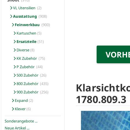
(910)
VL Utensilien
(2)
Ausstattung
(908)
Feinwerkbau
(900)
Kartuschen
(5)
Ersatzteile
(51)
Diverse
(8)
VORH
KK Zubehör
(75)
P Zubehör
(44)
500 Zubehör
(26)
Klarsichtk
800 Zubehör
(435)
900 Zubehör
(256)
1780.809.3
Expand
(2)
Klever
(6)
Sonderangebote ...
Neue Artikel ...