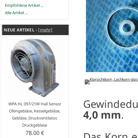
Empfohlene Artikel ...
Alle Artikel ...
NEUE ARTIKEL -
[mehr]
Gewinded
WPA HL 097/21W Hall Sensor
4,0 mm
.
Ofengebläse, Kesselgebläse,
Gebläse, Druckventilator,
Druckgebläse
78.00 €
Das Korn e