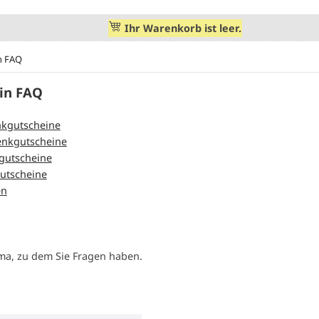
Ihr Warenkorb ist leer.
n FAQ
in FAQ
nkgutscheine
enkgutscheine
gutscheine
utscheine
en
ema, zu dem Sie Fragen haben.