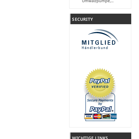
Umwälzpumpe,...
SECURITY
WICHTIGE LINKS