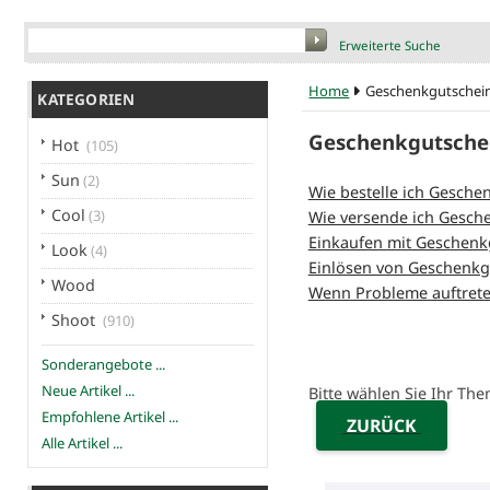
Erweiterte Suche
Home
Geschenkgutschei
KATEGORIEN
Geschenkgutsche
Hot
(105)
Sun
(2)
Wie bestelle ich Gesche
Cool
(3)
Wie versende ich Gesch
Einkaufen mit Geschenk
Look
(4)
Einlösen von Geschenkg
Wood
Wenn Probleme auftret
Shoot
(910)
Sonderangebote ...
Neue Artikel ...
Bitte wählen Sie Ihr Th
Empfohlene Artikel ...
ZURÜCK
Alle Artikel ...