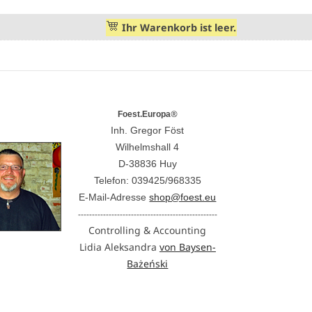
Ihr Warenkorb ist leer.
®
Foest.Europa
Inh. Gregor Föst
Wilhelmshall 4
D-38836 Huy
Telefon: 039425/968335
E-Mail-Adresse
shop@foest.eu
--------------------------------------------------
Controlling & Accounting
Lidia Aleksandra
von Baysen-
Bażeński