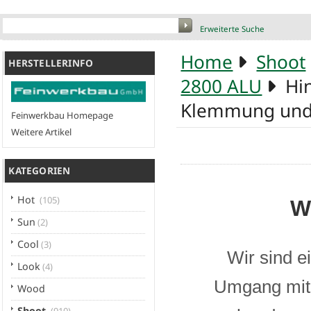
Erweiterte Suche
Home
Shoot
HERSTELLERINFO
2800 ALU
Hin
Klemmung und V
Feinwerkbau Homepage
Weitere Artikel
KATEGORIEN
Hot
(105)
W
Sun
(2)
Cool
(3)
Wir sind e
Look
(4)
Umgang mit 
Wood
Shoot