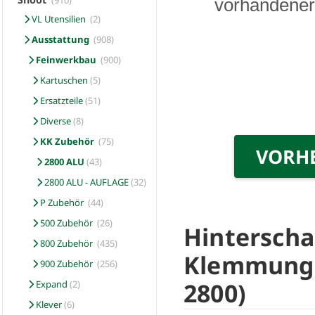
(910)
vorhandener 
VL Utensilien
(2)
Ausstattung
(908)
Feinwerkbau
(900)
Kartuschen
(5)
Ersatzteile
(51)
Diverse
(8)
KK Zubehör
(75)
VORH
2800 ALU
(43)
2800 ALU - AUFLAGE
(32)
P Zubehör
(44)
500 Zubehör
(26)
Hinterscha
800 Zubehör
(435)
Klemmung u
900 Zubehör
(256)
2800)
Expand
(2)
Klever
(6)