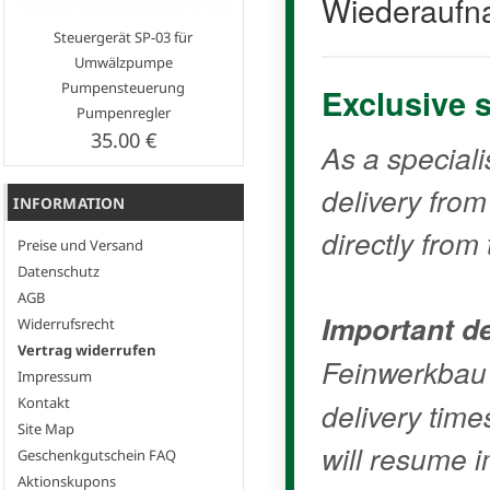
Wiederaufn
Steuergerät SP-03 für
Umwälzpumpe
Pumpensteuerung
Exclusive 
Pumpenregler
35.00 €
As a speciali
delivery fro
INFORMATION
directly from 
Preise und Versand
Datenschutz
AGB
Important de
Widerrufsrecht
Vertrag widerrufen
Feinwerkbau
Impressum
Kontakt
delivery time
Site Map
will resume i
Geschenkgutschein FAQ
Aktionskupons