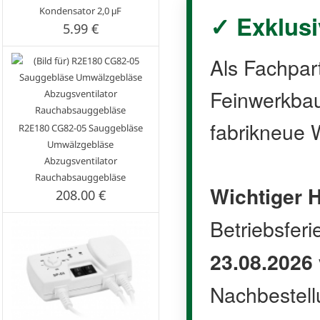
Kondensator 2,0 μF
✓ Exklusi
5.99 €
Als Fachpar
Feinwerkbau 
fabrikneue W
R2E180 CG82-05 Sauggebläse
Umwälzgebläse
Abzugsventilator
Rauchabsauggebläse
Wichtiger H
208.00 €
Betriebsfer
23.08.2026
Nachbestell