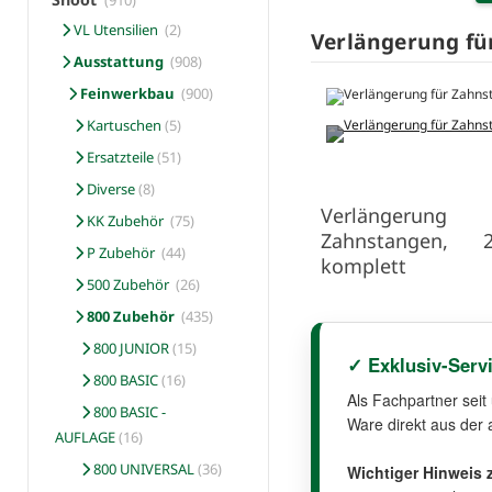
(910)
VL Utensilien
(2)
Verlängerung fü
Ausstattung
(908)
Feinwerkbau
(900)
Kartuschen
(5)
Ersatzteile
(51)
Diverse
(8)
Verlängeru
KK Zubehör
(75)
Zahnstangen,
P Zubehör
(44)
komplett
500 Zubehör
(26)
800 Zubehör
(435)
800 JUNIOR
(15)
✓ Exklusiv-Serv
800 BASIC
(16)
Als Fachpartner seit
800 BASIC -
Ware direkt aus der 
AUFLAGE
(16)
800 UNIVERSAL
(36)
Wichtiger Hinweis z