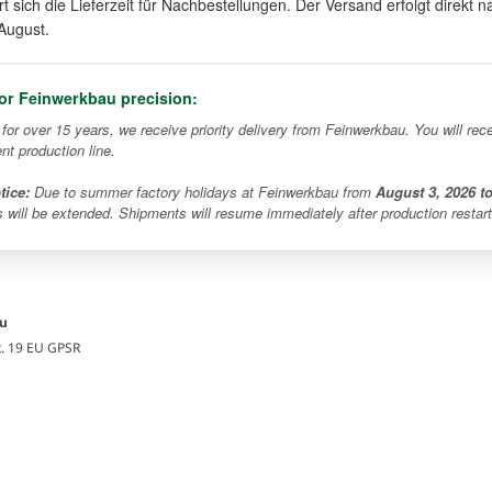
t sich die Lieferzeit für Nachbestellungen. Der Versand erfolgt direk
August.
for Feinwerkbau precision:
r for over 15 years, we receive priority delivery from Feinwerkbau. You will r
ent production line.
tice:
Due to summer factory holidays at Feinwerkbau from
August 3, 2026 t
s will be extended. Shipments will resume immediately after production restart
au
t. 19 EU GPSR