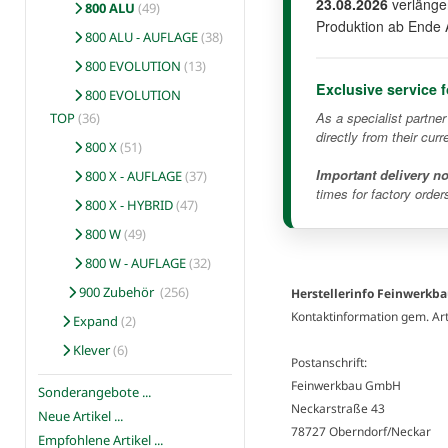
23.08.2026
verlänger
800 ALU
(49)
Produktion ab Ende 
800 ALU - AUFLAGE
(38)
800 EVOLUTION
(13)
Exclusive service 
800 EVOLUTION
As a specialist partne
TOP
(36)
directly from their curr
800 X
(51)
Important delivery no
800 X - AUFLAGE
(37)
times for factory order
800 X - HYBRID
(47)
800 W
(49)
800 W - AUFLAGE
(32)
900 Zubehör
(256)
Herstellerinfo Feinwerkb
Kontaktinformation gem. Ar
Expand
(2)
Klever
(6)
Postanschrift:
Feinwerkbau GmbH
Sonderangebote ...
Neckarstraße 43
Neue Artikel ...
78727 Oberndorf/Neckar
Empfohlene Artikel ...