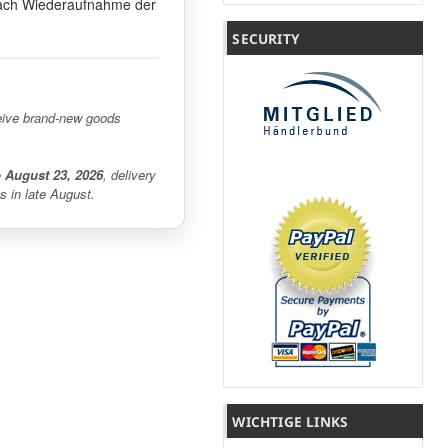
t nach Wiederaufnahme der
SECURITY
eceive brand-new goods
o August 23, 2026
, delivery
s in late August.
WICHTIGE LINKS