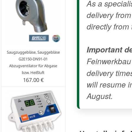
As a speciali
delivery fro
directly from 
Important de
Saugzuggebläse, Sauggebläse
Feinwerkbau
G2E150-DN91-01
Abzugventilator für Abgase
delivery time
bzw. Heißluft
167.00 €
will resume i
August.