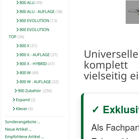
800 ALU
(49)
800 ALU - AUFLAGE
(38)
800 EVOLUTION
(13)
800 EVOLUTION
TOP
(36)
800 X
(51)
Univers
800 X - AUFLAGE
(37)
komplet
800 X - HYBRID
(47)
vielseitig e
800 W
(49)
800 W - AUFLAGE
(32)
900 Zubehör
(256)
Expand
(2)
✓ Exklusi
Klever
(6)
Sonderangebote ...
Als Fachpar
Neue Artikel ...
Empfohlene Artikel ...