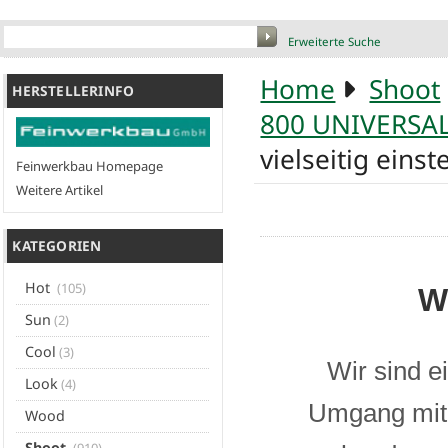
Erweiterte Suche
Home
Shoot
HERSTELLERINFO
800 UNIVERSA
vielseitig einst
Feinwerkbau Homepage
Weitere Artikel
KATEGORIEN
Hot
(105)
W
Sun
(2)
Cool
(3)
Wir sind e
Look
(4)
Umgang mit 
Wood
Shoot