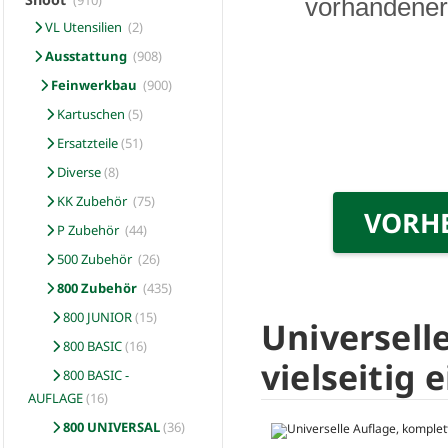
(910)
vorhandener 
VL Utensilien
(2)
Ausstattung
(908)
Feinwerkbau
(900)
Kartuschen
(5)
Ersatzteile
(51)
Diverse
(8)
KK Zubehör
(75)
VORH
P Zubehör
(44)
500 Zubehör
(26)
800 Zubehör
(435)
800 JUNIOR
(15)
Universell
800 BASIC
(16)
vielseitig 
800 BASIC -
AUFLAGE
(16)
800 UNIVERSAL
(36)