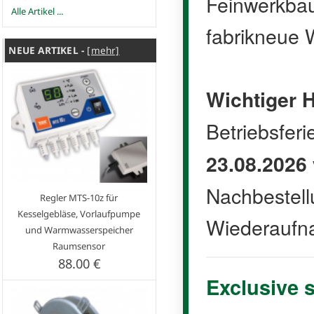
Feinwerkbau 
Alle Artikel ...
fabrikneue W
NEUE ARTIKEL -
[mehr]
Wichtiger H
Betriebsfer
23.08.2026
Nachbestell
Regler MTS-10z für
Kesselgebläse, Vorlaufpumpe
Wiederaufn
und Warmwasserspeicher
Raumsensor
88.00 €
Exclusive 