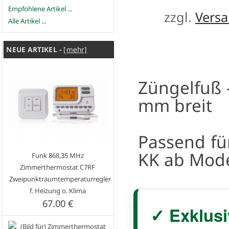
Empfohlene Artikel ...
zzgl.
Vers
Alle Artikel ...
NEUE ARTIKEL -
[mehr]
Züngelfuß 
mm breit
Passend fü
KK ab Mode
Funk 868,35 MHz
Zimmerthermostat C7RF
Zweipunktraumtemperaturregler
f. Heizung o. Klima
67.00 €
✓ Exklusi