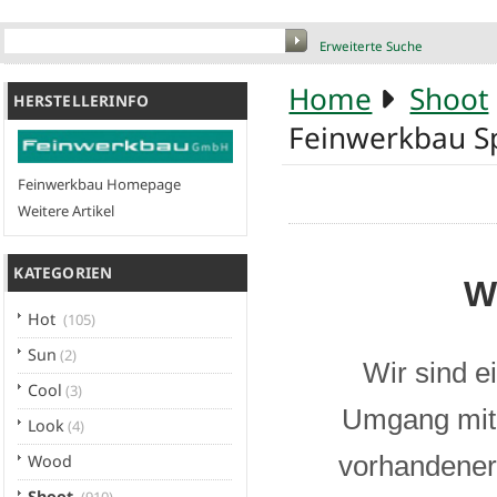
Erweiterte Suche
Home
Shoot
HERSTELLERINFO
Feinwerkbau Spe
Feinwerkbau Homepage
Weitere Artikel
KATEGORIEN
W
Hot
(105)
Sun
(2)
Wir sind e
Cool
(3)
Umgang mit 
Look
(4)
vorhandener 
Wood
Shoot