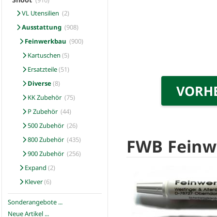
(910)
VL Utensilien
(2)
Ausstattung
(908)
Feinwerkbau
(900)
Kartuschen
(5)
Ersatzteile
(51)
Diverse
(8)
VORH
KK Zubehör
(75)
P Zubehör
(44)
500 Zubehör
(26)
FWB Feinwe
800 Zubehör
(435)
900 Zubehör
(256)
Expand
(2)
Klever
(6)
Sonderangebote ...
Neue Artikel ...