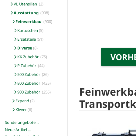
VL Utensilien
(2)
Ausstattung
(908)
Feinwerkbau
(900)
Kartuschen
(5)
Ersatzteile
(51)
Diverse
(8)
VORH
KK Zubehör
(75)
P Zubehör
(44)
500 Zubehör
(26)
800 Zubehör
(435)
Feinwerkb
900 Zubehör
(256)
Transportk
Expand
(2)
Klever
(6)
Sonderangebote ...
Neue Artikel ...