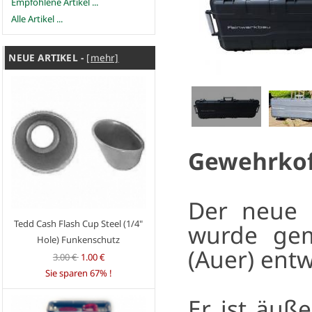
Empfohlene Artikel ...
Alle Artikel ...
NEUE ARTIKEL -
[mehr]
Gewehrkof
Der neue 
Tedd Cash Flash Cup Steel (1/4"
wurde gem
Hole) Funkenschutz
(Auer) entw
3.00 €
1.00 €
Sie sparen 67% !
Er ist äuß