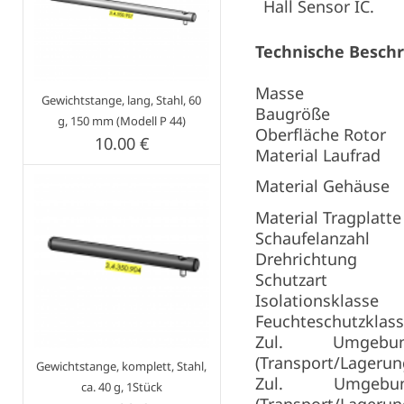
Hall Sensor IC.
Technische Besch
Masse
Gewichtstange, lang, Stahl, 60
Baugröße
g, 150 mm (Modell P 44)
Oberfläche Rotor
10.00 €
Material Laufrad
Material Gehäuse
Material Tragplatte
Schaufelanzahl
Drehrichtung
Schutzart
Isolationsklasse
Feuchteschutzklas
Zul. Umgebu
(Transport/Lagerun
Gewichtstange, komplett, Stahl,
Zul. Umgebu
ca. 40 g, 1Stück