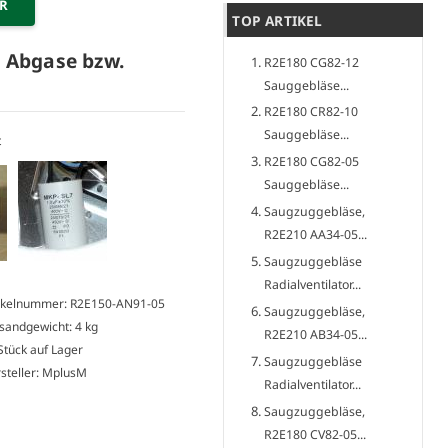
ER
TOP ARTIKEL
 Abgase bzw.
R2E180 CG82-12
Sauggebläse...
R2E180 CR82-10
Sauggebläse...
R2E180 CG82-05
Sauggebläse...
Saugzuggebläse,
R2E210 AA34-05...
Saugzuggebläse
Radialventilator...
ikelnummer: R2E150-AN91-05
Saugzuggebläse,
sandgewicht: 4 kg
R2E210 AB34-05...
Stück auf Lager
Saugzuggebläse
steller: MplusM
Radialventilator...
Saugzuggebläse,
R2E180 CV82-05...