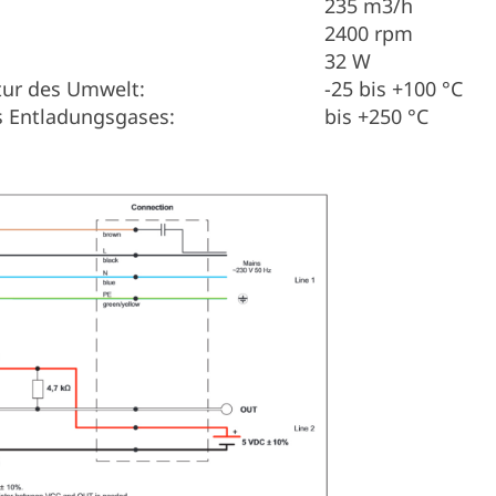
235 m3/h
2400 rpm
32 W
tur des Umwelt:
-25 bis +100 °C
s Entladungsgases:
bis +250 °C