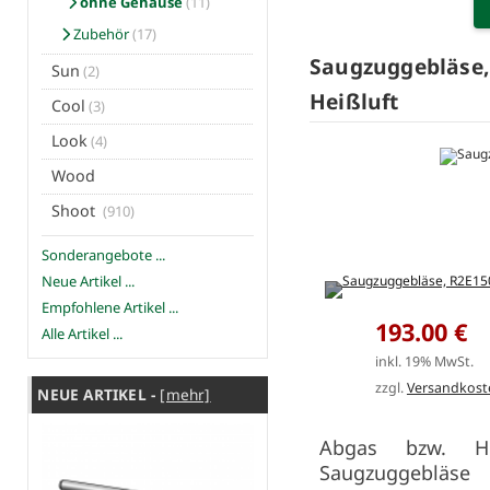
ohne Gehäuse
(11)
Zubehör
(17)
Saugzuggebläse,
Sun
(2)
Heißluft
Cool
(3)
Look
(4)
Wood
Shoot
(910)
Sonderangebote ...
Neue Artikel ...
Empfohlene Artikel ...
193.00 €
Alle Artikel ...
inkl. 19% MwSt.
zzgl.
Versandkost
NEUE ARTIKEL -
[mehr]
Abgas bzw. Hei
Saugzuggebläse