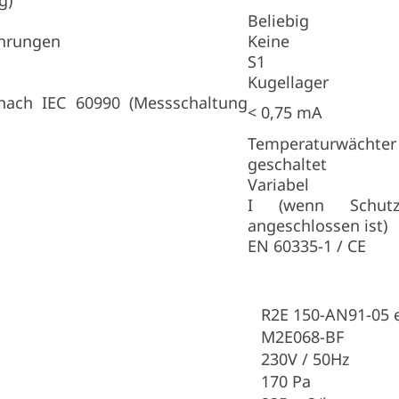
g)
Beliebig
hrungen
Keine
S1
Kugellager
nach IEC 60990 (Messschaltung
< 0,75 mA
Temperaturwäc
geschaltet
Variabel
I (wenn Schutzl
angeschlossen ist)
EN 60335-1 / CE
R2E 150-AN91-05 
M2E068-BF
230V / 50Hz
170 Pa