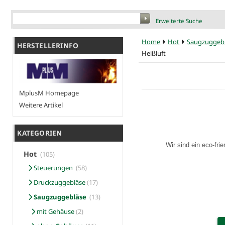
Erweiterte Suche
Home
Hot
Saugzuggeb
HERSTELLERINFO
Heißluft
MplusM Homepage
Weitere Artikel
KATEGORIEN
Wir sind ein eco-fri
Hot
(105)
Steuerungen
(58)
Druckzuggebläse
(17)
Saugzuggebläse
(13)
mit Gehäuse
(2)