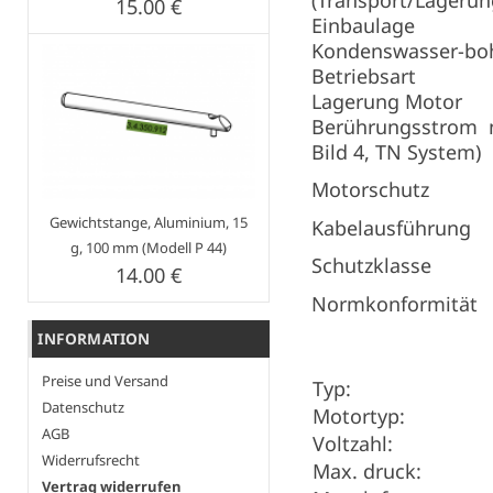
(Transport/Lagerun
15.00 €
Einbaulage
Kondenswasser-bo
Betriebsart
Lagerung Motor
Berührungsstrom 
Bild 4, TN System)
Motorschutz
Gewichtstange, Aluminium, 15
Kabelausführung
g, 100 mm (Modell P 44)
Schutzklasse
14.00 €
Normkonformität
INFORMATION
Preise und Versand
Typ:
Datenschutz
Motortyp:
AGB
Voltzahl:
Widerrufsrecht
Max. druck:
Vertrag widerrufen