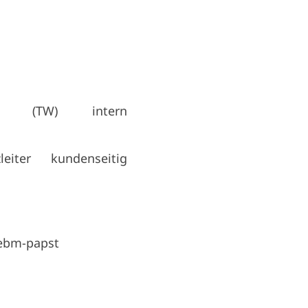
hter (TW) intern
eiter kundenseitig
ebm-papst