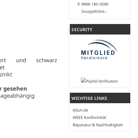
WWK 180 /60W
Sauggebläse...
SECURITY
tiert und schwarz
et
zinkt
or gesehen
 lageabhängig
WICHTIGE LINKS
eGun.de
WEEE Konformität
Reparatur & Nachhaltigkeit