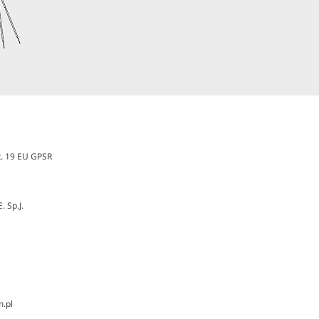
t. 19 EU GPSR
 Sp.J.
m.pl