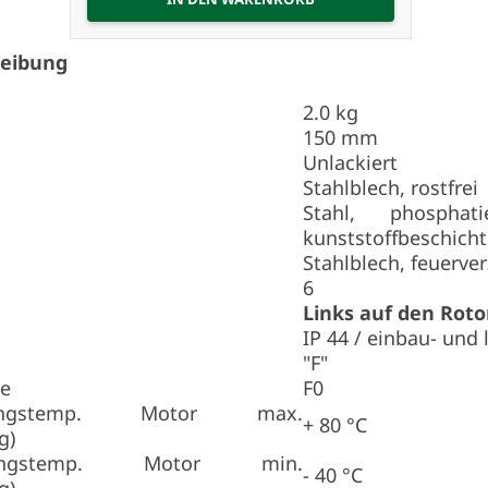
reibung
2.0 kg
150 mm
Unlackiert
Stahlblech, rostfrei
Stahl, phospha
kunststoffbeschicht
Stahlblech, feuerver
6
Links auf den Rot
IP 44 / einbau- und
"F"
se
F0
ngstemp. Motor max.
+ 80 °C
g)
ngstemp. Motor min.
- 40 °C