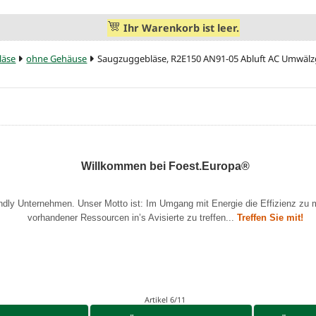
Ihr Warenkorb ist leer.
läse
ohne Gehäuse
Saugzuggebläse, R2E150 AN91-05 Abluft AC Umwälzg
Willkommen bei Foest.Europa®
endly Unternehmen. Unser Motto ist: Im Umgang mit Energie die Effizienz zu 
vorhandener Ressourcen in’s Avisierte zu treffen...
Treffen Sie mit!
Artikel 6/11