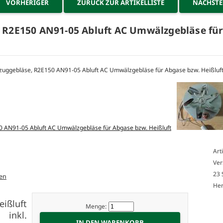
VORHERIGER
ZURÜCK ZUR ARTIKELLISTE
NÄCHST
 R2E150 AN91-05 Abluft AC Umwälzgebläse für
Art
Ver
23 
en
Her
ßluft
Menge:
 inkl.