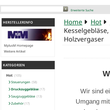
Erweiterte Suche
Home
Hot
HERSTELLERINFO
Kesselgebläse,
Holzvergaser
MplusM Homepage
Weitere Artikel
KATEGORIEN
W
Hot
(105)
Steuerungen
(58)
Druckzuggebläse
(17)
Wir sind e
Saugzuggebläse
(13)
Umgang mit 
Zubehör
(17)