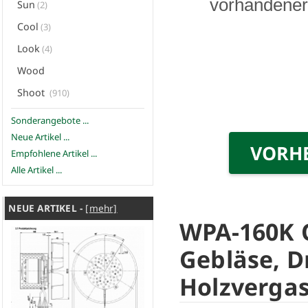
vorhandener 
Sun
(2)
Cool
(3)
Look
(4)
Wood
Shoot
(910)
Sonderangebote ...
Neue Artikel ...
VORH
Empfohlene Artikel ...
Alle Artikel ...
NEUE ARTIKEL -
[mehr]
WPA-160K O
Gebläse, D
Holzverga