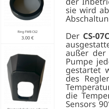
der Inbetr
sie wird a
Abschaltung
Ring FWB C62
Der
CS-07
3.00 €
ausgestatt
außer der 
Pumpe jed
gestartet 
des Regle
Temperatur
die Temper
Sensors 90