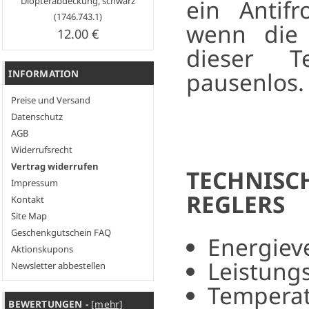
ein Antif
Diopterabdeckung, schwarz
(1746.743.1)
wenn die 
12.00 €
dieser T
pausenlos.
INFORMATION
Preise und Versand
Datenschutz
AGB
Widerrufsrecht
Vertrag widerrufen
TECHNIS
Impressum
REGLERS
Kontakt
Site Map
Geschenkgutschein FAQ
Energiev
Aktionskupons
Leistung
Newsletter abbestellen
Temperat
BEWERTUNGEN -
[mehr]