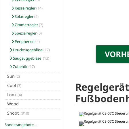
Kesselregler
(14)
Solarregler
(2)
Zimmerregler
(7)
Spezialregler
(5)
Peripherien
(4)
Druckzuggebläse
(17)
VORH
Saugzuggebläse
(13)
Zubehör
(17)
Sun
(2)
Regelgerät
Cool
(3)
Fußbodenh
Look
(4)
Wood
Shoot
(910)
Sonderangebote ...