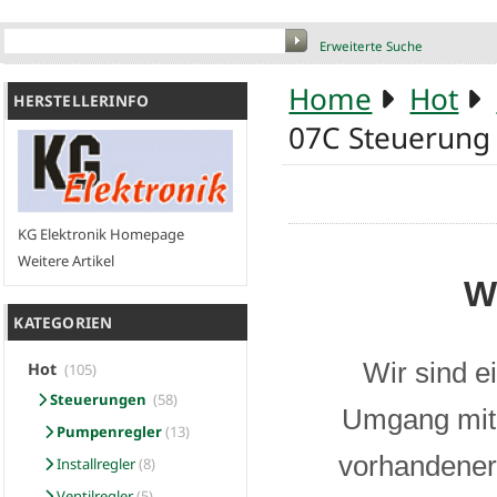
Erweiterte Suche
Home
Hot
HERSTELLERINFO
07C Steuerung
KG Elektronik Homepage
Weitere Artikel
W
KATEGORIEN
Wir sind e
Hot
(105)
Steuerungen
(58)
Umgang mit 
Pumpenregler
(13)
vorhandener 
Installregler
(8)
Ventilregler
(5)