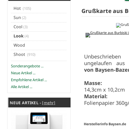
Hot
(105)
Grußkarte aus Bu
Sun
(2)
Cool
(3)
Look
(4)
Wood
Shoot
(910)
Unbeschri
ungelaufen aus
Sonderangebote ...
von Baysen-Bazen
Neue Artikel ...
Empfohlene Artikel ...
Masse:
Alle Artikel ...
14,3cm x 10,2cm
Material:
Folienpapier 360
NEUE ARTIKEL -
[mehr]
Herstellerinfo Baysen.de