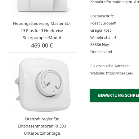
Kontaktinformation gem. Ar
Postanschrift:
Heizungssteuerung Master EU-
Foest.Europa®
I-3 Plus für 3 Heizkreise
Gregor Föst
Solarpumpe eModul
Wilhelmshall, 4
469.00 €
38836 Huy
Deutschland
Elektronische Adresse:
Website: https://foest.eu/
BEWERTUNG SCHRE
Drehzahlregler für
Einphasenmotoren RP300
Unterputzmontage