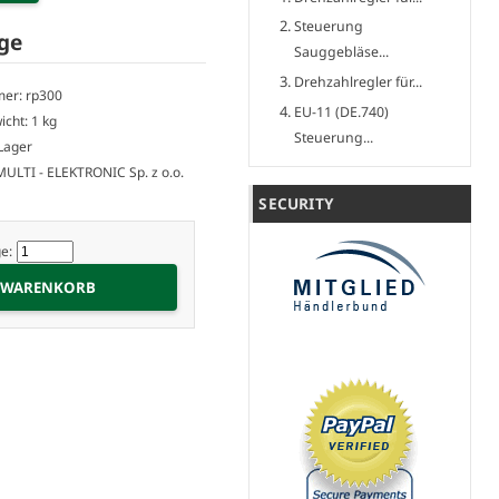
Steuerung
ge
Sauggebläse...
Drehzahlregler für...
mer: rp300
EU-11 (DE.740)
cht: 1 kg
Steuerung...
 Lager
 MULTI - ELEKTRONIC Sp. z o.o.
SECURITY
e: