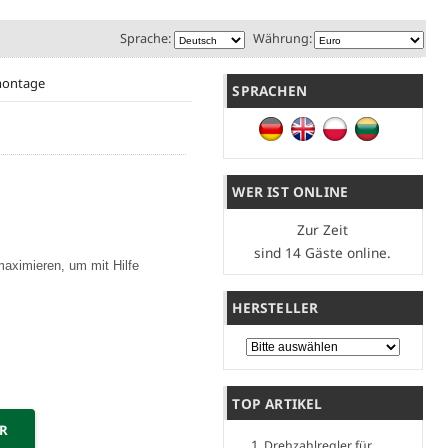
Sprache:
Währung:
montage
SPRACHEN
WER IST ONLINE
Zur Zeit
sind 14 Gäste online.
maximieren, um mit Hilfe
HERSTELLER
Bitte wählen Sie ...
TOP ARTIKEL
ER
Drehzahlregler für...