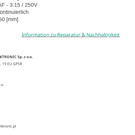
F - 3.15 / 250V
ontinuierlich
50 [mm]
Information zu Reparatur & Nachhaltigkeit
KTRONIC Sp. z o.o.
t. 19 EU GPSR
.o.
ktronic.pl