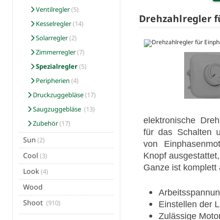
Ventilregler
(5)
Drehzahlregler 
Kesselregler
(14)
Solarregler
(2)
Zimmerregler
(7)
Spezialregler
(5)
Peripherien
(4)
Druckzuggebläse
(17)
Saugzuggebläse
(13)
elektronische Dreh
Zubehör
(17)
für das Schalten 
Sun
(2)
von Einphasenmot
Knopf ausgestattet,
Cool
(3)
Ganze ist komplett
Look
(4)
Wood
Arbeitsspannu
Shoot
(910)
Einstellen der
Zulässige Moto