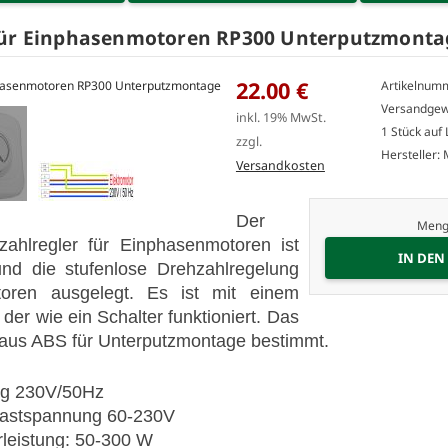
für Einphasenmotoren RP300 Unterputzmonta
22.00 €
Artikelnum
Versandgewi
inkl. 19% MwSt.
1 Stück auf
zzgl.
Hersteller:
Versandkosten
Der
Meng
zahlregler für Einphasenmotoren ist
und die stufenlose Drehzahlregelung
oren ausgelegt. Es ist mit einem
 der wie ein Schalter funktioniert. Das
 aus ABS für Unterputzmontage bestimmt.
ng 230V/50Hz
 Lastspannung 60-230V
rleistung: 50-300 W