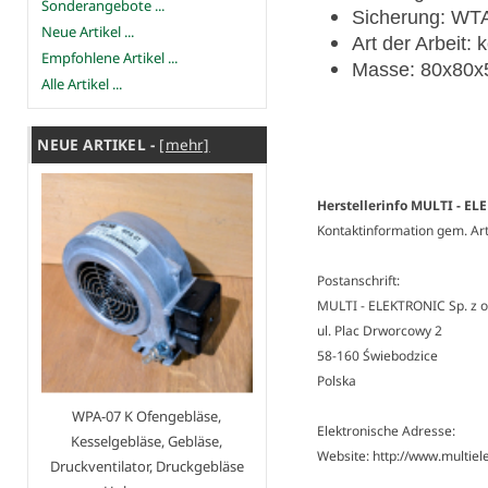
Sonderangebote ...
Sicherung: WTA
Neue Artikel ...
Art der Arbeit: k
Empfohlene Artikel ...
Masse: 80x80x
Alle Artikel ...
NEUE ARTIKEL -
[mehr]
Herstellerinfo MULTI - ELE
Kontaktinformation gem. Ar
Postanschrift:
MULTI - ELEKTRONIC Sp. z o
ul. Plac Drworcowy 2
58-160 Świebodzice
Polska
WPA-07 K Ofengebläse,
Elektronische Adresse:
Kesselgebläse, Gebläse,
Website: http://www.multiele
Druckventilator, Druckgebläse