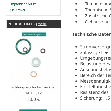
Temperatursen
Empfohlene Artikel ...
Thermische S
Alle Artikel ...
Zusätzliche Gr
Gehäuse aus ho
NEUE ARTIKEL -
[mehr]
Technische Date
Stromversorgu
Zulässige Lei
Umgebungstem
Belastung des
Ausgangsbelast
Bereich der T
Messgenauigke
Einstellungsbe
Dichtungssatz für Feinwerkbau
Resistenz des
FWB C10, C20
Sicherung: 1,6
8.00 €