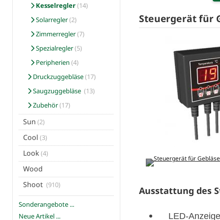
Kesselregler
(14)
Steuergerät für
Solarregler
(2)
Zimmerregler
(7)
Spezialregler
(5)
Peripherien
(4)
Druckzuggebläse
(17)
Saugzuggebläse
(13)
Zubehör
(17)
Sun
(2)
Cool
(3)
Look
(4)
Wood
Shoot
(910)
Ausstattung des S
Sonderangebote ...
LED-Anzeig
Neue Artikel ...