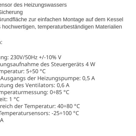
sor des Heizungswassers
icherung
undfläche zur einfachen Montage auf dem Kessel
chwertigen, temperaturbeständigen Materialien
n
:
ng: 230V/50Hz +/-10% V
stungsaufnahme des Steuergeräts 4 W
peratur: 5÷50 °C
 Ausgangs der Heizungspumpe: 0,5 A
ung des Ventilators: 0,6 A
emperaturmessung: 0÷85 °C
it: 1 °C
reich der Temperatur: 40÷80 °C
 Temperatursensors: -25÷100 °C
 A