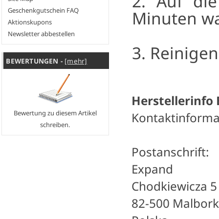
2. Auf die
Geschenkgutschein FAQ
Minuten w
Aktionskupons
Newsletter abbestellen
3. Reinige
BEWERTUNGEN -
[mehr]
Herstellerinfo
Bewertung zu diesem Artikel
Kontaktinforma
schreiben.
Postanschrift:
Expand
Chodkiewicza 5
82-500 Malbork