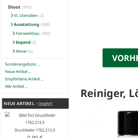
Shoot
(910)
VL Utensilien
(2)
Ausstattung
(908)
Feinwerkbau
(900)
Expand
(2)
Klever
(6)
VORH
Sonderangebote ...
Neue Artikel ...
Empfohlene Artikel ...
Alle Artikel ...
Reiniger, 
NEUE ARTIKEL -
[mehr]
Druckfeder 1762.213.3
0.90 €