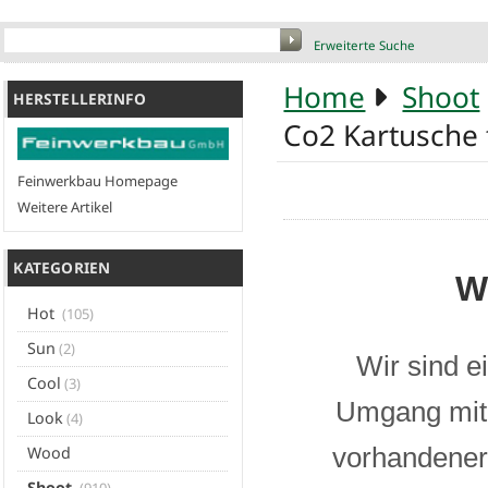
Erweiterte Suche
Home
Shoot
HERSTELLERINFO
Co2 Kartusche 
Feinwerkbau Homepage
Weitere Artikel
KATEGORIEN
W
Hot
(105)
Sun
(2)
Wir sind e
Cool
(3)
Umgang mit 
Look
(4)
vorhandener 
Wood
Shoot