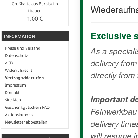
Grußkarte aus Burbiski in
Wiederaufn
Litauen
1.00 €
Exclusive 
INFORMATION
As a speciali
Preise und Versand
Datenschutz
delivery fro
AGB
Widerrufsrecht
directly from 
Vertrag widerrufen
Impressum
Kontakt
Important de
Site Map
Geschenkgutschein FAQ
Feinwerkbau
Aktionskupons
delivery time
Newsletter abbestellen
will resume i