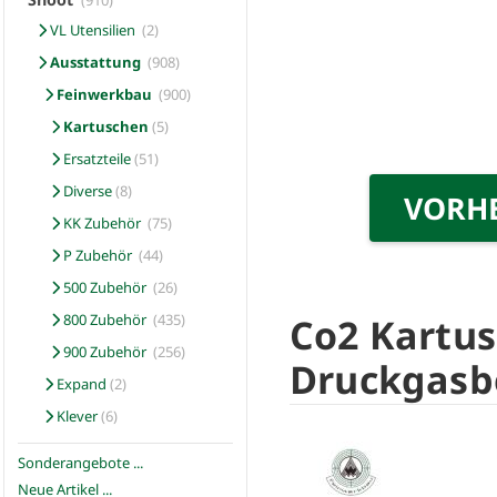
(910)
VL Utensilien
(2)
Ausstattung
(908)
Feinwerkbau
(900)
Kartuschen
(5)
Ersatzteile
(51)
Diverse
(8)
VORH
KK Zubehör
(75)
P Zubehör
(44)
500 Zubehör
(26)
Co2 Kartus
800 Zubehör
(435)
900 Zubehör
(256)
Druckgasb
Expand
(2)
Klever
(6)
Sonderangebote ...
Neue Artikel ...