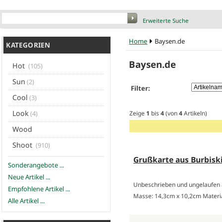
Erweiterte Suche
Home
Baysen.de
KATEGORIEN
Baysen.de
Hot
(105)
Sun
(2)
Artikelnam
Filter:
Cool
(3)
Look
(4)
Zeige
1
bis
4
(von
4
Artikeln)
Wood
Shoot
(910)
Grußkarte aus Burbiski
Sonderangebote ...
Neue Artikel ...
Unbeschrieben und ungelaufen
Empfohlene Artikel ...
Masse: 14,3cm x 10,2cm Materi
Alle Artikel ...