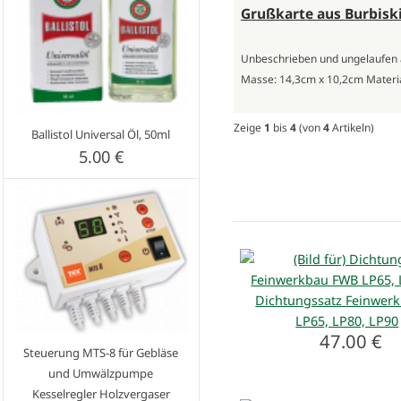
Grußkarte aus Burbiski
Unbeschrieben und ungelaufen
Masse: 14,3cm x 10,2cm Materia
Zeige
1
bis
4
(von
4
Artikeln)
Ballistol Universal Öl, 50ml
5.00 €
Dichtungssatz Feinwer
LP65, LP80, LP90
47.00 €
Steuerung MTS-8 für Gebläse
und Umwälzpumpe
Kesselregler Holzvergaser