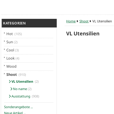
Home
Shoot
VL Utensilien
KATEGORIEN
VL Utensilien
Hot
(105)
Sun
(2)
Cool
(3)
Look
(4)
Wood
Shoot
(910)
VL Utensilien
(2)
No name
(2)
Ausstattung
(908)
Sonderangebote ...
Neue Artikel ...