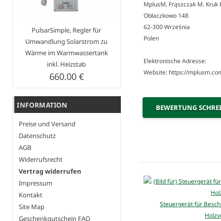
MplusM, Frąszczak M. Kruk E.
Obłaczkowo 148
62-300 Września
PulsarSimple, Regler für
Polen
Umwandlung Solarstrom zu
Wärme im Warmwassertank
Elektronische Adresse:
inkl. Heizstab
Website: https://mplusm.co
660.00 €
INFORMATION
BEWERTUNG SCHRE
Preise und Versand
Datenschutz
AGB
Widerrufsrecht
Vertrag widerrufen
Impressum
Kontakt
Steuergerät für Besch
Site Map
Holzv
Geschenkgutschein FAQ