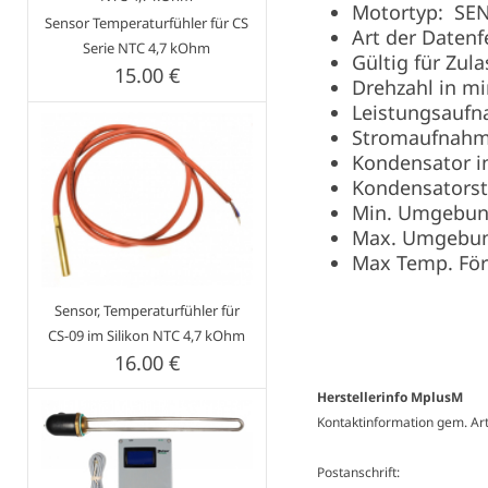
Motortyp: SE
Sensor Temperaturfühler für CS
Art der Daten
Serie NTC 4,7 kOhm
Gültig für Zu
15.00 €
Drehzahl in mi
Leistungsaufn
Stromaufnahm
Kondensator in
Kondensators
Min. Umgebun
Max. Umgebung
Max Temp. För
Sensor, Temperaturfühler für
CS-09 im Silikon NTC 4,7 kOhm
16.00 €
Herstellerinfo MplusM
Kontaktinformation gem. Ar
Postanschrift: