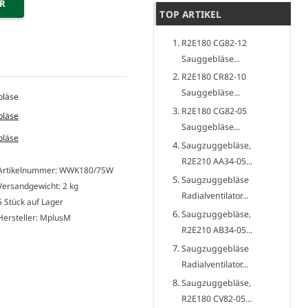
ER
TOP ARTIKEL
R2E180 CG82-12
Sauggebläse...
R2E180 CR82-10
Sauggebläse...
R2E180 CG82-05
Sauggebläse...
Saugzuggebläse,
R2E210 AA34-05...
Artikelnummer: WWK180/75W
Saugzuggebläse
Versandgewicht: 2 kg
Radialventilator...
5 Stück auf Lager
Saugzuggebläse,
Hersteller: MplusM
R2E210 AB34-05...
Saugzuggebläse
Radialventilator...
Saugzuggebläse,
R2E180 CV82-05...