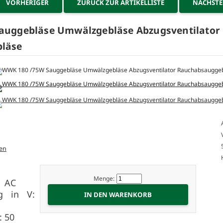
VORHERIGER
ZURÜCK ZUR ARTIKELLISTE
NÄCHST
auggebläse Umwälzgebläse Abzugsventilator
läse
en
Menge:
t: AC
g in V:
: 50