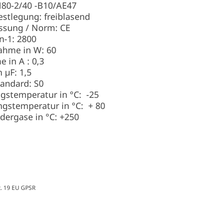
N80-2/40 -B10/AE47
festlegung: freiblasend
lassung / Norm: CE
n-1: 2800
ahme in W: 60
e in A : 0,3
 µF: 1,5
tandard: S0
gstemperatur in °C: -25
stemperatur in °C: + 80
dergase in °C: +250
t. 19 EU GPSR