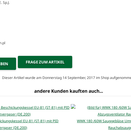
 Sp.J.
m.pl
FRAGE ZUM ARTIKEL
IBEN
Dieser Artikel wurde am Donnerstag 14 September, 2017 im Shop aufgenomm
andere Kunden kauften auch...
ickungskessel EU-81 (ST-81) mit PID
WWK 180 /60W Sauggebläse Umwä
ergaser (DE.200)
Rauchabsaug