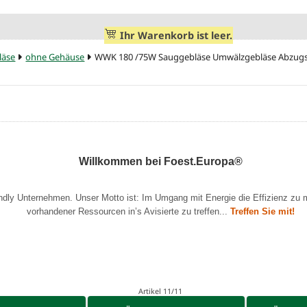
Ihr Warenkorb ist leer.
läse
ohne Gehäuse
WWK 180 /75W Sauggebläse Umwälzgebläse Abzugsv
Willkommen bei Foest.Europa®
endly Unternehmen. Unser Motto ist: Im Umgang mit Energie die Effizienz zu 
vorhandener Ressourcen in’s Avisierte zu treffen...
Treffen Sie mit!
Artikel 11/11