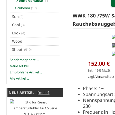
ohne Gehäuse
(11)
Zubehör
(17)
WWK 180 /75W S
Sun
(2)
Rauchabsauggeb
Cool
(3)
Look
(4)
Wood
Shoot
(910)
Sonderangebote ...
152.00 €
Neue Artikel ...
inkl. 19% MwSt.
Empfohlene Artikel ...
zzgl.
Versandkost
Alle Artikel ...
Phase: 1~
NEUE ARTIKEL -
[mehr]
Spannungsar
Nennspannun
230
Frequenz in Hz