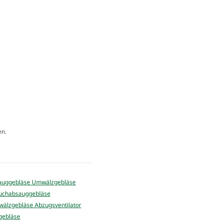
en.
lzgebläse Abzugsventilator
gebläse