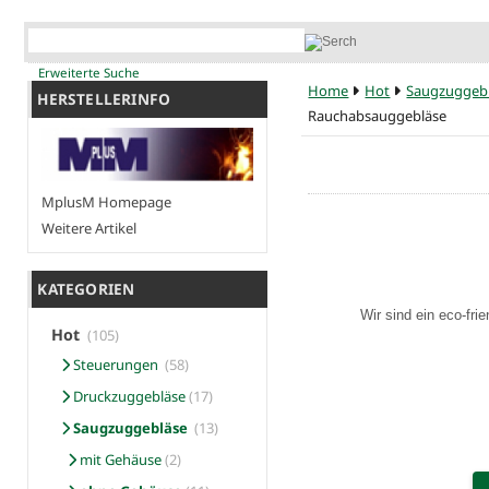
Erweiterte Suche
Home
Hot
Saugzuggeb
HERSTELLERINFO
Rauchabsauggebläse
MplusM Homepage
Weitere Artikel
KATEGORIEN
Wir sind ein eco-fri
Hot
(105)
Steuerungen
(58)
Druckzuggebläse
(17)
Saugzuggebläse
(13)
mit Gehäuse
(2)