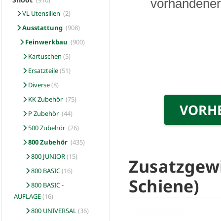
(910)
vorhandener 
VL Utensilien
(2)
Ausstattung
(908)
Feinwerkbau
(900)
Kartuschen
(5)
Ersatzteile
(51)
Diverse
(8)
KK Zubehör
(75)
VORH
P Zubehör
(44)
500 Zubehör
(26)
800 Zubehör
(435)
800 JUNIOR
(15)
Zusatzgewi
800 BASIC
(16)
Schiene)
800 BASIC -
AUFLAGE
(16)
800 UNIVERSAL
(36)