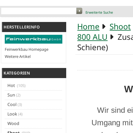
Erweiterte Suche
Home
Shoot
HERSTELLERINFO
800 ALU
Zusat
Schiene)
Feinwerkbau Homepage
Weitere Artikel
KATEGORIEN
Hot
(105)
W
Sun
(2)
Cool
(3)
Wir sind e
Look
(4)
Umgang mit 
Wood
Shoot