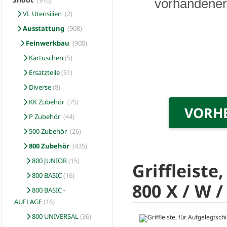
(910)
vorhandener 
VL Utensilien
(2)
Ausstattung
(908)
Feinwerkbau
(900)
Kartuschen
(5)
Ersatzteile
(51)
Diverse
(8)
KK Zubehör
(75)
VORH
P Zubehör
(44)
500 Zubehör
(26)
800 Zubehör
(435)
800 JUNIOR
(15)
Griffleiste
800 BASIC
(16)
800 X / W /
800 BASIC -
AUFLAGE
(16)
800 UNIVERSAL
(36)