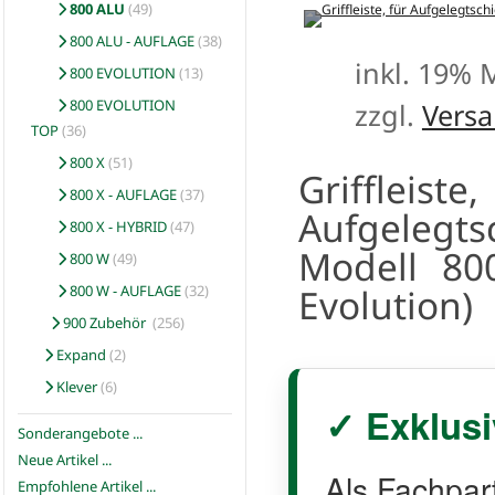
800 ALU
(49)
800 ALU - AUFLAGE
(38)
inkl. 19% 
800 EVOLUTION
(13)
800 EVOLUTION
zzgl.
Vers
TOP
(36)
800 X
(51)
Griffl
800 X - AUFLAGE
(37)
Aufgeleg
800 X - HYBRID
(47)
Modell 80
800 W
(49)
Evolution)
800 W - AUFLAGE
(32)
900 Zubehör
(256)
Expand
(2)
Klever
(6)
✓ Exklusi
Sonderangebote ...
Neue Artikel ...
Als Fachpar
Empfohlene Artikel ...