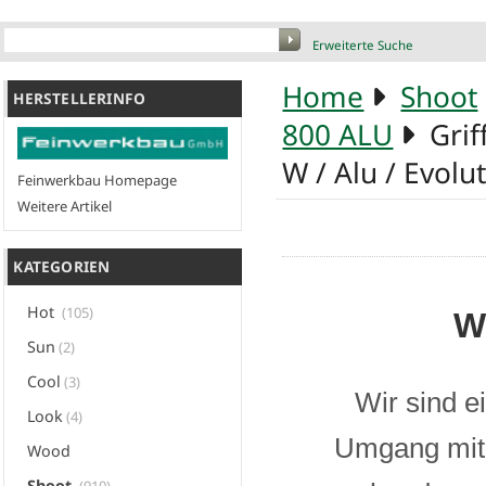
Erweiterte Suche
Home
Shoot
HERSTELLERINFO
800 ALU
Griff
W / Alu / Evolu
Feinwerkbau Homepage
Weitere Artikel
KATEGORIEN
Hot
(105)
W
Sun
(2)
Cool
(3)
Wir sind e
Look
(4)
Umgang mit 
Wood
Shoot