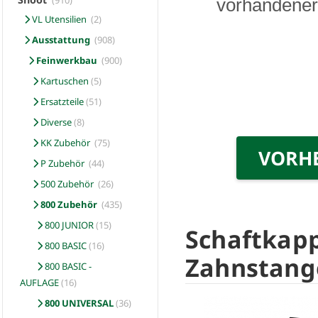
(910)
vorhandener 
VL Utensilien
(2)
Ausstattung
(908)
Feinwerkbau
(900)
Kartuschen
(5)
Ersatzteile
(51)
Diverse
(8)
KK Zubehör
(75)
VORH
P Zubehör
(44)
500 Zubehör
(26)
800 Zubehör
(435)
800 JUNIOR
(15)
Schaftkapp
800 BASIC
(16)
Zahnstang
800 BASIC -
AUFLAGE
(16)
800 UNIVERSAL
(36)