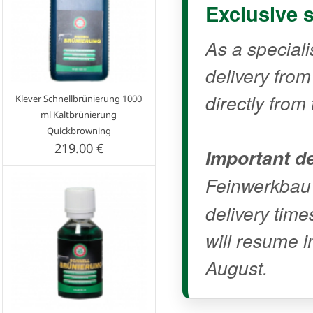
Exclusive 
As a speciali
delivery fro
directly from 
Klever Schnellbrünierung 1000
ml Kaltbrünierung
Quickbrowning
219.00 €
Important de
Feinwerkbau
delivery time
will resume i
August.