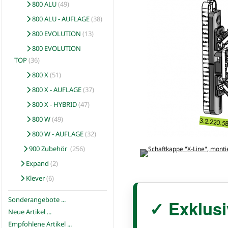
800 ALU
(49)
800 ALU - AUFLAGE
(38)
800 EVOLUTION
(13)
800 EVOLUTION
TOP
(36)
800 X
(51)
800 X - AUFLAGE
(37)
800 X - HYBRID
(47)
800 W
(49)
800 W - AUFLAGE
(32)
900 Zubehör
(256)
Expand
(2)
Klever
(6)
Sonderangebote ...
✓ Exklusi
Neue Artikel ...
Empfohlene Artikel ...