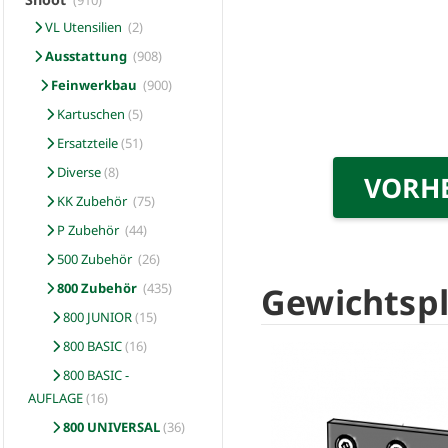
(910)
VL Utensilien
(2)
Ausstattung
(908)
Feinwerkbau
(900)
Kartuschen
(5)
Ersatzteile
(51)
Diverse
(8)
VORH
KK Zubehör
(75)
P Zubehör
(44)
500 Zubehör
(26)
Gewichtspl
800 Zubehör
(435)
800 JUNIOR
(15)
800 BASIC
(16)
800 BASIC -
AUFLAGE
(16)
800 UNIVERSAL
(36)