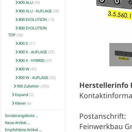
800 ALU
(49)
800 ALU - AUFLAGE
(38)
800 EVOLUTION
(13)
800 EVOLUTION
TOP
(36)
800 X
(51)
800 X - AUFLAGE
(37)
800 X - HYBRID
(47)
800 W
(49)
800 W - AUFLAGE
(32)
Herstellerinfo
900 Zubehör
(256)
Kontaktinforma
Expand
(2)
Klever
(6)
Postanschrift:
Sonderangebote ...
Neue Artikel ...
Feinwerkbau 
Empfohlene Artikel ...